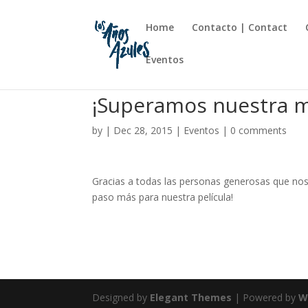
Home
Contacto | Contact
Eventos
¡Superamos nuestra 
by
|
Dec 28, 2015
|
Eventos
|
0 comments
Gracias a todas las personas generosas que no
paso más para nuestra película!
Designed by
Elegant Themes
| Powered by
W