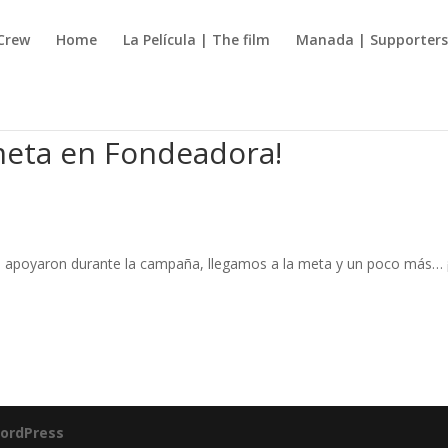
Crew
Home
La Película | The film
Manada | Supporter
meta en Fondeadora!
s apoyaron durante la campaña, llegamos a la meta y un poco más… 
ordPress