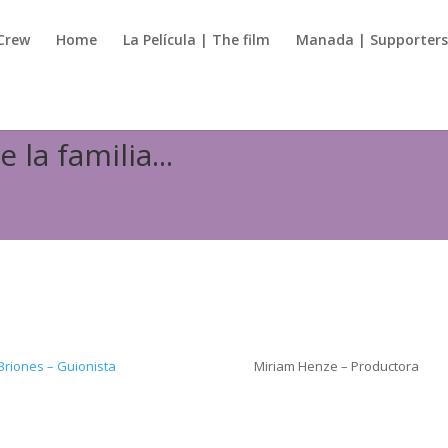
Crew
Home
La Película | The film
Manada | Supporter
la familia...
 Briones – Guionista
Miriam Henze – Productora