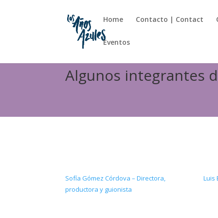
Home
Contacto | Contact
Eventos
Algunos integrantes de 
Sofía Gómez Córdova – Directora,
Luis
productora y guionista