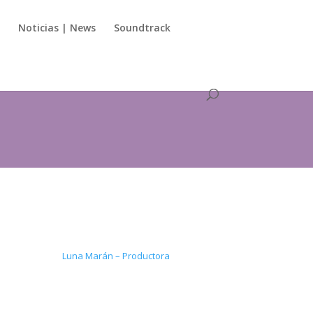
s
Noticias | News
Soundtrack
Luna Marán – Productora