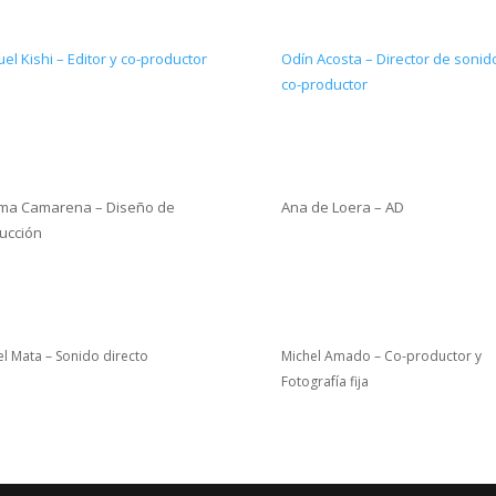
el Kishi – Editor y co-productor
Odín Acosta – Director de sonid
co-productor
ma Camarena – Diseño de
Ana de Loera – AD
ucción
l Mata – Sonido directo
Michel Amado – Co-productor y
Fotografía fija