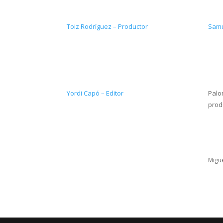
Toiz Rodríguez – Productor
Samu
Yordi Capó – Editor
Palo
prod
Migue