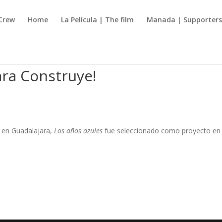
Crew
Home
La Película | The film
Manada | Supporter
ara Construye!
e en Guadalajara,
Los años azules
fue seleccionado como proyecto en